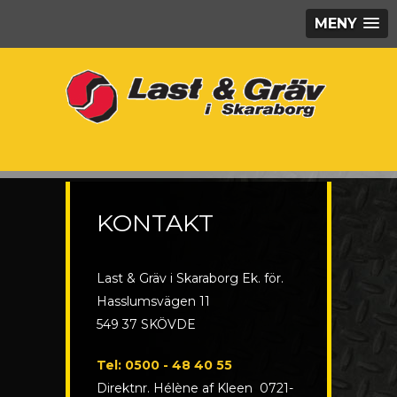
MENY
KONTAKT
Last & Gräv i Skaraborg Ek. för.
Hasslumsvägen 11
549 37 SKÖVDE
Tel: 0500 - 48 40 55
Direktnr. Hélène af Kleen
0721-